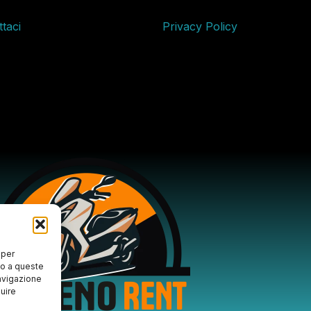
taci
Privacy Policy
 per
so a queste
avigazione
luire