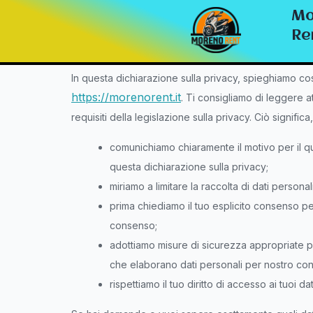
Questa dichiarazione sulla privacy è stata aggiornata
Mo
residenti permanenti legali dello Spazio Economico 
Re
In questa dichiarazione sulla privacy, spieghiamo co
https://morenorent.it
. Ti consigliamo di leggere a
requisiti della legislazione sulla privacy. Ciò significa,
comunichiamo chiaramente il motivo per il 
questa dichiarazione sulla privacy;
miriamo a limitare la raccolta di dati personali
prima chiediamo il tuo esplicito consenso per
consenso;
adottiamo misure di sicurezza appropriate pe
che elaborano dati personali per nostro con
rispettiamo il tuo diritto di accesso ai tuoi dat