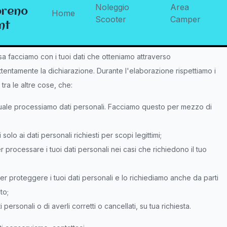
Noleggio
Area
 l'ultima volta il Marzo 29, 2026 e si applica ai cittadini e ai
reno
Home
Scooter
Camper
Europeo e della Svizzera.
nt
sa facciamo con i tuoi dati che otteniamo attraverso
ttentamente la dichiarazione. Durante l'elaborazione rispettiamo i
 tra le altre cose, che:
quale processiamo dati personali. Facciamo questo per mezzo di
 solo ai dati personali richiesti per scopi legittimi;
 processare i tuoi dati personali nei casi che richiedono il tuo
r proteggere i tuoi dati personali e lo richiediamo anche da parti
to;
i personali o di averli corretti o cancellati, su tua richiesta.