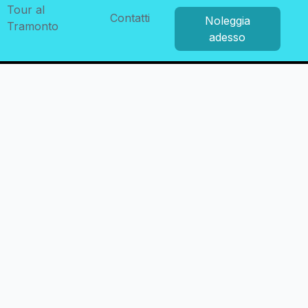
Tour al
Contatti
Noleggia
Tramonto
adesso